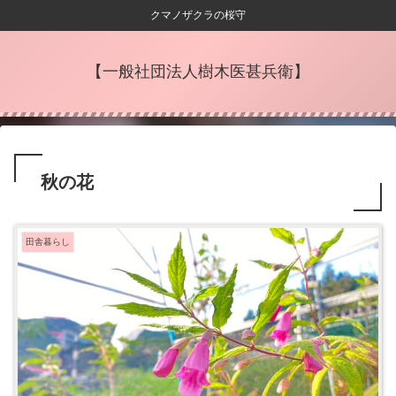
クマノザクラの桜守
【一般社団法人樹木医甚兵衛】
秋の花
田舎暮らし