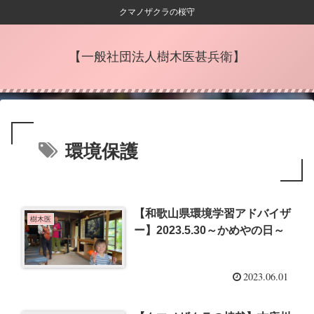
クマノザクラの桜守
【一般社団法人樹木医甚兵衛】
環境保護
【和歌山県環境学習アドバイザ
樹木医
ー】2023.5.30～かめやの日～
2023.06.01