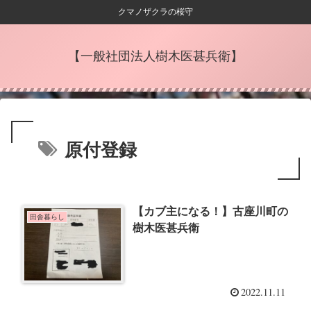
クマノザクラの桜守
【一般社団法人樹木医甚兵衛】
原付登録
【カブ主になる！】古座川町の
田舎暮らし
樹木医甚兵衛
2022.11.11